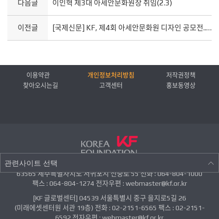
다음글
이인혁 제3대 아세안문화원장 취임(2.3)
이전글
[국제신문] KF, 제4회 아세안문화원 디자인 공모전...시상금은 2300만 원(4.12)
이용약관
개인정보처리방침
저작권정책
찾아오시는길
고객센터
홍보동영상
관련사이트 선택
63565 제주특별자치도 서귀포시 신중로 55 전화 : 064-804-1000
팩스 : 064-804-1274 전자우편 : webmaster@kf.or.kr
[KF 글로벌센터] 04539 서울특별시 중구 을지로5길 26
(미래에셋센터원 서관 19층) 전화 : 02-2151-6565 팩스 : 02-2151-
6592 전자우편 : webmaster@kf.or.kr