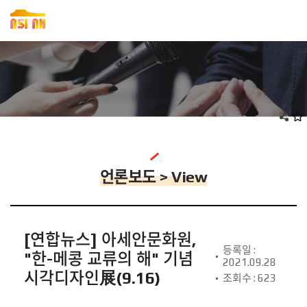
언론보도 > View
[연합뉴스] 아세안문화원,
등록일 :
"한-메콩 교류의 해" 기념
2021.09.28
시각디자인展(9.16)
조회수 : 623