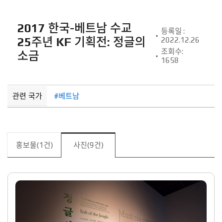
2017 한국-베트남 수교
등록일 :
25주년 KF 기획전: 정글의
2022.12.26
조회수:
소금
1658
관련 국가
#베트남
홍보물(1건)
사진(9건)