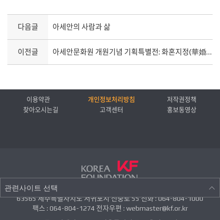
다음글
아세안의 사람과 삶
이전글
아세안문화원 개원기념 기획특별전: 화혼지정(華婚之精) - 결혼문화를 통해 바라본 아세안
이용약관
개인정보처리방침
저작권정책
찾아오시는길
고객센터
홍보동영상
관련사이트 선택
63565 제주특별자치도 서귀포시 신중로 55 전화 : 064-804-1000
팩스 : 064-804-1274 전자우편 : webmaster@kf.or.kr