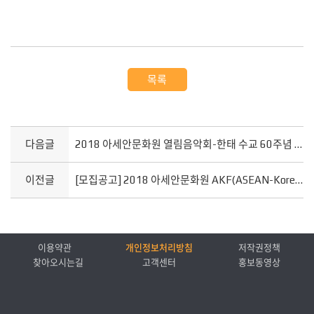
목록
다음글
2018 아세안문화원 열림음악회-한태 수교 60주념 기념 리사이틀 (4.20) 참가 신청 시작
이전글
[모집공고] 2018 아세안문화원 AKF(ASEAN-Korea Futurist) 2기 모집
이용약관
개인정보처리방침
저작권정책
찾아오시는길
고객센터
홍보동영상