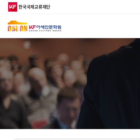
행사일정
주요활동
한국국제교류재단
아세안문화원 알림
월간 아세안문화원
디지털 아카이브
TOP