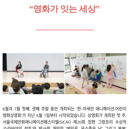
“영화가 잇는 세상”
6월과 7월 첫째, 셋째 주말 동안 개최되는 ‘한-아세안 애니메이션·어린이
영화상영회’가 지난 6월 1일부터 시작되었습니다. 상영회가 개최된 첫 주,
서울국제만화애니메이션페스티벌(SICAF) 제20회 장편 그랑프리 수상작
‘수라바야의 전투’와 제18회 개막작 ‘메밀꽃, 운수좋은 날’, 그리고 봄봄’