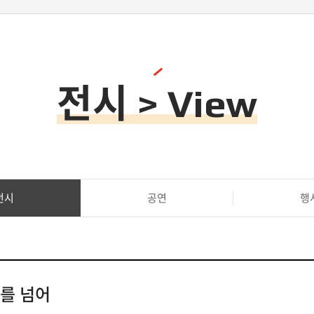
전시 > View
전시
공연
행
대를 넘어