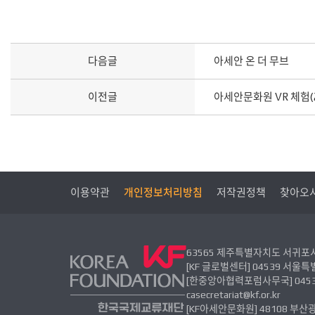
다음글
아세안 온 더 무브
이전글
아세안문화원 VR 체험(2
이용약관
개인정보처리방침
저작권정책
찾아오
63565 제주특별자치도 서귀포시 신중로
[KF 글로벌센터] 04539 서울특별시
[한중앙아협력포럼사무국] 04539 
casecretariat@kf.or.kr
[KF아세안문화원] 48108 부산광역시