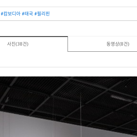
#캄보디아 #태국 #필리핀
사진(38건)
동영상(8건)