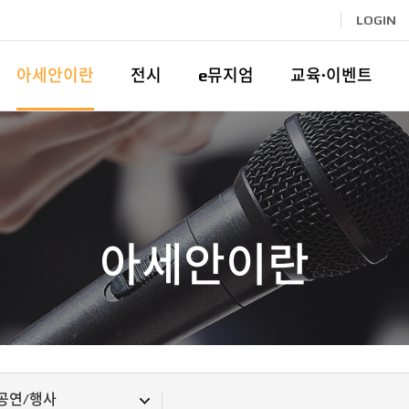
LOGIN
아세안이란
전시
e뮤지엄
교육·이벤트
아세안이란
공연/행사