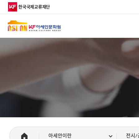
행사일정
주요활동
한국국제교류재단
아세안문화원 알림
월간 아세안문화원
디지털 아카이브
TOP
아세안이란
전시/