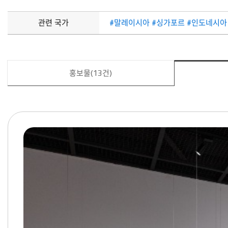
관련 국가
#말레이시아 #싱가포르 #인도네시아 
홍보물(13건)