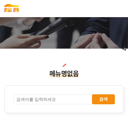
메뉴명없음
검색