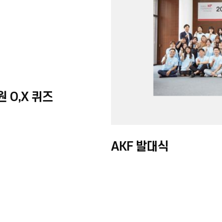
 O,X 퀴즈
AKF 발대식