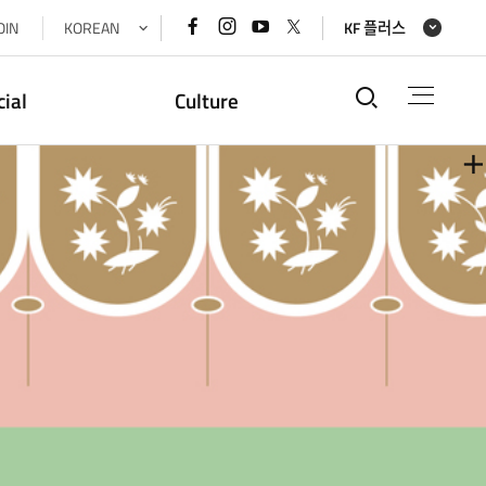
페이스북
인스타그램
유튜브
x(트위터)
OIN
KOREAN
KF 플러스
바로가기
바로가기
바로가기
바로가기
통합검색
cial
Culture
더
더