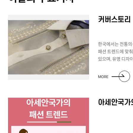
대중적인 식도락을
부스도 운영됩니다.
베트남 이름을 지
커버스토리
명예시민증을 발급
관람객에 한하여 베
할 수 있도록 의상
문화원 도서 나눔 
있는 공연 등이 진
한국에서는 전통의
문화적 볼거리, 먹
패션 트렌드에 맞
국민의 베트남 문
있으며, 유명 디자
제고하고 한국과 
인적교류를 강화하고
무대의상으로도 즐겨
행사에 구독자 여
전통의상을 그들의
MORE
있는 아세안국가의 
첫 번째로 소개할 
Minh Hạnh 디
아세안국가의
아오자이(Áo Dài
밀접하게 관련되며 전
수공예품, 무늬 등
새로운 창작물로 만