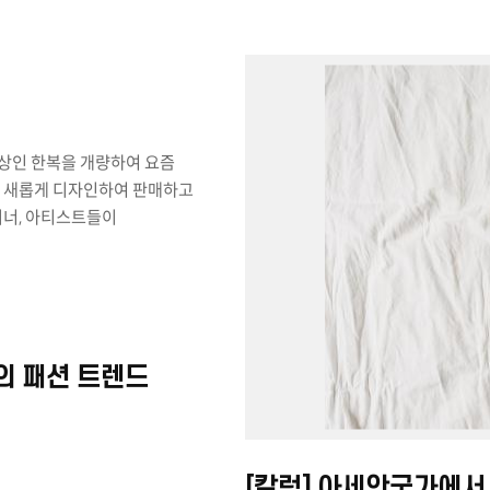
 소개하는 유명 커피·음식 맛집
 ‘베트남 문화 체험’에서는
어주는 베트남 작명소와
합니다. 시민증을 발급한
트남 복식 체험, 포토존 촬영을
 대여소도 운영합니다. 이외에도
이벤트, 베트남 음악을 만날 수
행될 예정입니다. 현대 베트남의
상인 한복을 개량하여 요즘
거리, 즐길 거리를 통해 우리
춰 새롭게 디자인하여 판매하고
화에 대한 이해도 및 친숙도를
이너, 아티스트들이
베트남 사이의 문화 및
자 마련된 ‘베트남 등불 야행’
 입는다. 우리나라와 같이
러분의 많은 관심 바랍니다.
 생활문화에 맞춰 개량해 입고
사례를 소개하려고 한다. 먼저
나라는 베트남이다. 베트남의
자이너는 베트남 전통의상인
 패션 트렌드
)를 만드는데 민족 전통 소재와
통 패션, 소수 민족 소재,
을 현대적 감각으로 전환해 이를
들어 낸다는 평을 받는다. 두