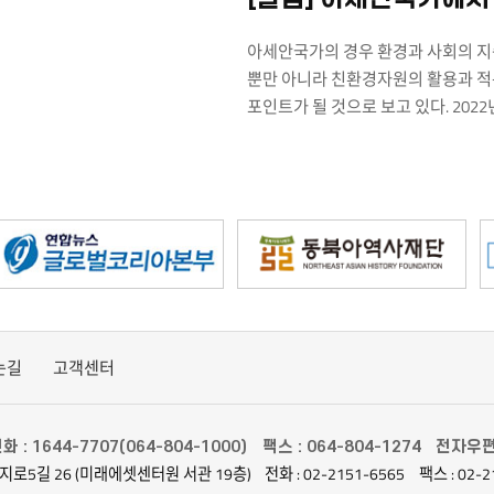
인 쑤타이(Chut thai)가
우 태국의 전통 예복으로서 주로
아세안국가의 경우 환경과 사회의 지속
는다. 어깨를 드러낸 원피스
뿐만 아니라 친환경자원의 활용과 적은
 강조하여 허리는 벨트모양
포인트가 될 것으로 보고 있다. 20
준다. 요즘은 다양한
동유럽, 중앙아시아에서 영향을 받은 스
어 생활 전반의 평상복으로
모자이크, 퀼팅 등 주로 조각들을 이
있다. 세 번째는 필리핀의
조합시키거나 원색의 컬러들을 입혀 
(barong tagalog)(이하
핀 사람들은 중요한 자리에 항상
바롱을 즐겨 입는다. 바롱은
 변화되어 왔는데 그 과정에서
이 살아있으며, 얇고 투명한
 필리핀의 기후에 딱 맞는
나 스페인 식민정책의
는길
고객센터
문에 기존 바롱에 없던 다양한
금은다양한 스타일로 입고
안의 여러 국가가 전통의상을
화 : 1644-7707(064-804-1000)
팩스 : 064-804-1274
전자우편 :
만의 독특하고 아름다운
지로5길 26 (미래에셋센터원 서관 19층)
전화 : 02-2151-6565
팩스 : 02-2