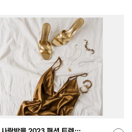
한국에서 아세안 영화, 특히 아세안 관련
다큐멘터리를 접하기는 거의 불가능합니다. 하지만
KF아세안문화원은 우리 국민들에게 ‘영화’라는
매체를 활용하여 보다 쉽게 아세안의 문화를
이해할 수 있게 해주었습니다. 저는 ‘마더’와
‘토오이와 마사토’를 시청하고 후에 이어진 EBS
국제다큐영화제 이원일 수석 코디네이터의
‘동남아시아의 잔류 일본인(히키아게샤)과 다양한
민족정체성’ 토크쇼도 즐겼는데요. 아세안국가들이
처한 상황 및 문제에 대해 알게 되고 또 그에 대해
생각하는 시간을 가질 수 있어서 뜻 깊었습니다.
취재 활동을 하면서 문화원의 노력을 직접 보고
알게 되어 학생 기자단으로서 또 태국어
전공생으로서 기사 작성 및 홍보 활동에 책임감을
가지고 임하게 되었습니다. 이번 학생 기자단
활동을 통해 아세안에 대한 관심 및 이해가
높아졌고 아세안에 관심을 갖고 있는 다른
학생들과 교류하며 더욱 성장한 저를 돌아볼 수
있었습니다.
[칼럼] 아세안국가에서 사랑받을 2023 패션 트렌드 미리보기