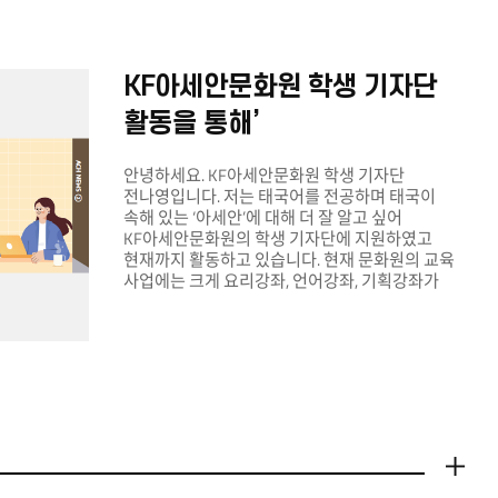
KF아세안문화원 학생 기자단
활동을 통해’
안녕하세요. KF아세안문화원 학생 기자단
전나영입니다. 저는 태국어를 전공하며 태국이
속해 있는 ‘아세안’에 대해 더 잘 알고 싶어
KF아세안문화원의 학생 기자단에 지원하였고
현재까지 활동하고 있습니다. 현재 문화원의 교육
사업에는 크게 요리강좌, 언어강좌, 기획강좌가
있습니다. 저는 그중 요리강좌와 언어강좌에
참여하여 취재를 하였습니다. 사실 저는 학생
기자단에 지원하기 전부터 언어강좌 태국어반을
수강하고 있었고, 태국어 학습에 좋은 강좌라고
생각했습니다. 요리강좌에 참여했던 친구들로부터
여러 추천을 받았는데 실제로 참여해보니 더
재밌고 알찬 구성이었습니다. 취재활동 중 가장
기억에 남는 사업은 입니다. 지난 9~10월에는
‘아세안 다큐멘터리 쇼케이스’라는 테마로 아세안
더보기
관련 다큐멘터리 영화 4편을 상영하였습니다.