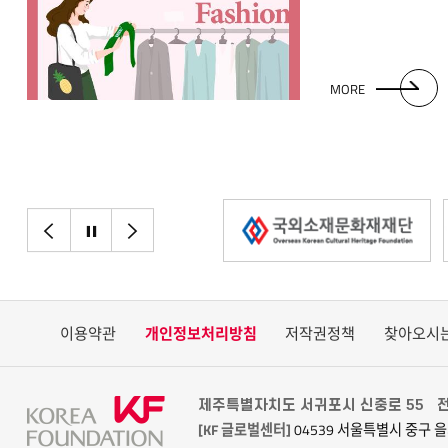
번째로 태국의 전통의상
있다. 쑤타이의 경
결혼식 때 많이 입
스타일로 여성미를
MORE
켐갓으로 포인트를 
디자인으로 응용되
많은 사랑을 받고 
전통의상 바롱 타갈로그
‘바롱’)이다. 필리
필리핀 전통의상인 
이전으로
정지
다음으로
거의 4세기에 걸쳐
아직도 옛날의 특징
천을 사용하여 더운
아이템이다. 그러
이용약관
개인정보처리방침
저작권정책
찾아오시
유산이라는 관점 때
장식을 추가하여지
있다. 이처럼 아세
제주특별자치도 서귀포시 신중로 55
전
계승하여 그 나라
[KF 글로벌센터]
04539 서울특별시 중구 을