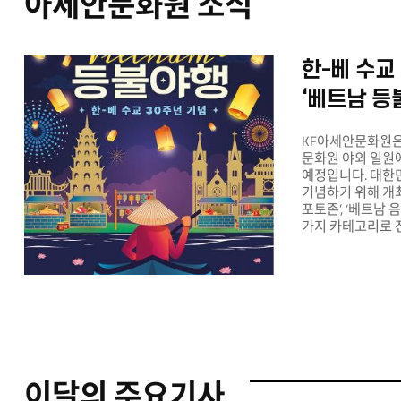
아세안문화원 소식
한-베 수교
‘베트남 등
KF아세안문화원은 1
문화원 야외 일원에
예정입니다. 대한
기념하기 위해 개최
포토존’, ‘베트남 음
가지 카테고리로 
포토존’에서는 빔버
배치 등을 통해 베
구조물을 이용하여
베트남에 와서 등
거니는 느낌이 들
사진을 찍어 추억을
계획입니다. ‘베트
야시장을 모티브로
푸드코트를 운영할
이달의 주요기사
클래스와 커피 체