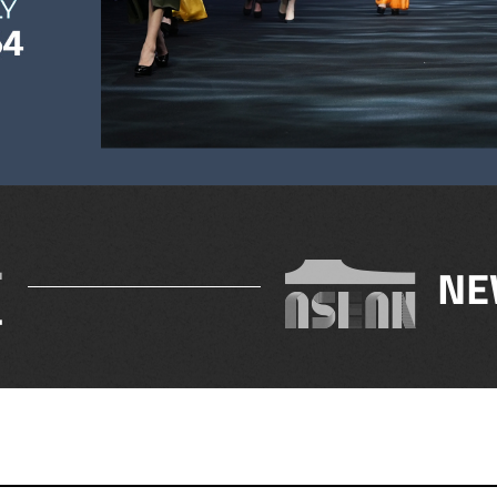
.
NE
4