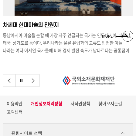
자랑한다. 과일가게에서는 국내에서 보기 힘든 두리안을 팔고,
식료품점에서는 할랄 마크가 찍힌 고기가 진열되어 있다. 베트남 음식은
물론 우리나라에서는 흔치 않은 인도네시아, 캄보디아 음식을 파는 식당도
차세대 현대미술의 진원지
눈에 띈다. 엄연한 한국이지만 외국 현지에 와 있는 듯 더없이 이국적인
동남아시아 미술을 논할 때 가장 자주 언급되는 국가는 인도네시아, 베트남,
풍경이다. 수많은 아세안 국가가 안산 위로 펼쳐져 마구 뒤섞인 느낌이다.
MORE
태국, 싱가포르 등이다. 우리나라는 물론 유럽과의 교류도 빈번한 이들
다문화거리를 다 둘러보았다면 그다음은 세계문화체험관으로 향할 차례다.
나라는 여타 아세안 국가들에 비해 경제 발전 속도가 남다르다는 공통점이
건물 안으로 전통의상을 걸친 마네킹들이 줄지어 선 모습이 사람들을 불러
있다(문화 융성은 경제적 상황과 맞물린다). 그만큼 세계 무대에서의 활약이
세운다. 하나하나 살펴보니 각 나라별 특징을 보기 좋게 응축시켜 놓은
왕성하고 세계 미술계의 주목도도 낮지 않다. 아세안 10개국 중
모습이다. 이곳에서는 각 나라를 대표하는 인형과 가면, 전통의상은 물론
인도네시아와 베트남, 태국, 필리핀은 현대미술의 대표 주자이다. 생소함과
악기까지 마련되어 볼거리가 다양하다. 베트남의 전통 타악기인 단모부터
이전으로
정지
다음으로
낯섦을 무기로 경매와 화랑에서 자주 접할 수 있다. 비엔날레나 미술관
인도네시아의 스프링드럼까지 종류가 다양하다. 무엇보다 방문객들이
전시에서 또한 이들 나라 작가들의 작품은 주요 위치에 걸린다. 국가마다
베트남의 아오자이나 캄보디아의 삼포트와 사롱 등 전통의상에 모자와
다소 다른 정치·사회적 맥락에 글로벌리즘이 결합된 미술 언어로 자신들만의
신발까지 직접 착용해볼 수 있어 인기가 높다. 다만 지금은 코로나19로
색깔을 보여주고 있기 때문이다. 동남아시아 현대미술의 특징은 현실 부합에
이용약관
개인정보처리방침
저작권정책
찾아오시는길
방문이 어려울 수 있으니 미리 운영 일정을 확인하도록 하자.
있다. 매체와 표현 방식은 저마다 다르지만 새로운 사회적 진실의 탐구와
고객센터
억압된 사회에 대한 비판, 권력 부조리에 관한 폭로 등이 주를 이룬다. 정치적
·사회적·경제적 불합리함을 사실적으로 묘사하며 당대를 비판하기도 한다.
관련사이트 선택
특히 부패와 폭력, 민중의 삶과 전통, 역사와 정체성도 주요한 주제이다. 젊은