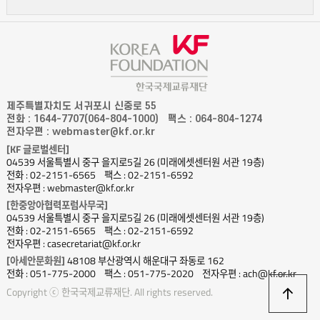
작가들은 동성애, 개인주의, 자본주의도 거리낌 없이 담는다. 동남아시아
작가들의 작품에 있어 흥미로운 사실은 세계 미술시장의 흐름과 국제 관계,
21세기 인터넷 환경에 따른 변화에 적응한 채 세계 미술사로의 편입을
서두르고 있다는 점이다. 급속한 자본의 재편으로 삶의 양식이 변하는 만큼
미술 형식과 태도 역시 급변하는 중이다. 하지만 동남아시아 모든 나라가
위와 같은 맥락에 포함되는 건 아니다. 캄보디아, 라오스, 미얀마 작가들의
제주특별자치도 서귀포시 신중로 55
작품은 여전히 전통적인 느낌이 강하다. 좋게 보면 손맛이 살아있다. 그러나
전화 : 1644-7707(064-804-1000)
팩스 : 064-804-1274
전자우편 : webmaster@kf.or.kr
아직 현대미술 장르에서 내세울 만한 작가는 드물다. 그럼에도 동남아시아의
[KF 글로벌센터]
현대미술을 무시할 수 없는 건 경제 발전과 서구의 영향으로 대중적·문화적
04539 서울특별시 중구 을지로5길 26 (미래에셋센터원 서관 19층)
자양분을 분석하는 능력이 뛰어난데다 감성의 독자성이 남다르다는 데 있다.
전화 : 02-2151-6565
팩스 : 02-2151-6592
전자우편 : webmaster@kf.or.kr
격동기를 지나는 과정에서 도출된 담론 또한 아세안 현대미술을 조명하는 데
[한중앙아협력포럼사무국]
있어 남다른 의미를 지닌다.
04539 서울특별시 중구 을지로5길 26 (미래에셋센터원 서관 19층)
전화 : 02-2151-6565
팩스 : 02-2151-6592
전자우편 : casecretariat@kf.or.kr
[아세안문화원]
48108 부산광역시 해운대구 좌동로 162
전화 : 051-775-2000
팩스 : 051-775-2020
전자우편 : ach@kf.or.kr
상
Copyright ⓒ 한국국제교류재단. All rights reserved.