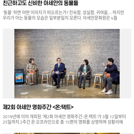
친근하고도 신비한 아세안의 동물들
‘동물’ 하면 어떤 이미지가 떠오르는가? 친숙함, 성실함, 귀여움…. 하지만
우리가 아는 동물의 모습은 일부분일지 모른다. 아세안문화원은 4월
30일부터 아세안 지역의 각 공동체가 지닌 문화적 특징에 따라 다양한
상징성을 지니는 동물에 관해 알아보는 기획전 을 개최한다. 전시는
아세안에서 생산된 공예품과 예술 작품에 묘사된 동물 이미지에 관해
알아보는 것에서 나아가 이를 통해 아세안 사람들의 삶을 들여다보는 기회를
제공한다. 전시는 총 3부로 구성된다. 아세안의 일상과 동물, 숭배와 경외의
동물, 상상의 동물을 주제로 사진, 회화, 조각, 미디어아트 등 100여 점의
작품을 만날 수 있다. 1부는 아세안 사람들의 일상과 긴밀한 관계를 맺는
동물에 주목한다. 아세안의 여러 지역에서는 닭싸움이나 소 경주와 같은
여가 활동을 즐겨왔는데, 전시에서는 이러한 동물과 관련된 풍습을 묘사한
흥미로운 사진과 회화, 조각 등을 만나볼 수 있다. 2부에서는 힌두교, 불교 등
아세안의 종교적 전통과 관련된 동물을 표현한 다양한 공예품을 전시한다.
마지막으로 3부에서는 우리 곁에 실제로 존재하는 동물 외에도 아세안의
고대 설화에 등장하는 전설의 숲 ‘히마완따’에 등장하는 동물을 중심으로
다양한 상상 속 동물을 소개해 더욱 풍성한 이야기를 만나볼 수 있다. 사슴,
사자, 말, 코뿔소 등 서로 다른 동물이 섞여 흥미로운 외양으로 새롭게
재탄생한 동물의 모습을 통해 아세안 사람들의 상상력을 엿볼 수 있다.
제2회 아세안 영화주간 <온:택트>
아울러 이번 전시를 위해, 사진작가 조현민, 일러스트레이터 신연우,
미디어아티스트 서동주, 조한진, 아리송 그룹 등 다양한 예술가들이
2019년에 이어 개최된 ‘제2회 아세안 영화주간-온:택트’가 3월 12일부터
참여하며, 전시는 8월 1일까지 이어진다. 오랜 역사를 거쳐 아세안 사람들과
25일까지 2주간 온·오프라인으로 총 15편의 영화를 상영하며 성황리에
조화롭게 공존해온 동물들의 친근하고도 신비한 이야기가 우리 곁에 펼쳐질
마무리되었다. 오프라인 상영은 3월 13~14일 서울 CGV 압구정, 3월
것이다.
20~21일 부산 영화의전당에서 각각 개최되었다. 부산에서는 영화 상영과