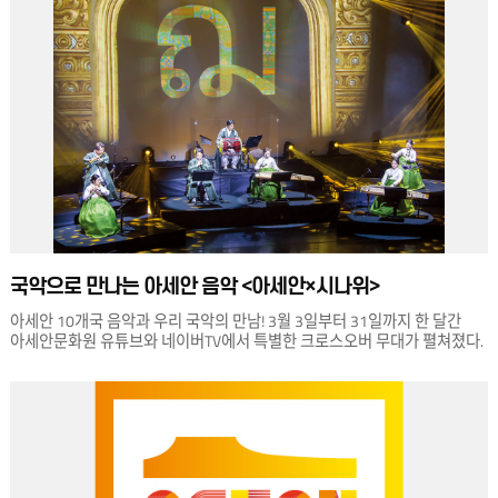
더불어 GV와 특별 토크 프로그램을 진행해 영화에 대해 깊이 알아갈 수 있는
시간을 마련했다. 오프라인은 물론 온라인 플랫폼 네이버TV 채널을 함께
운영했다. 영화 외에도 풍성한 볼거리를 제공해 눈길을 모았다. 아세안
각국의 대사관에서 보낸 축사, 선정작 감독들이 현지에서 보내온 인사 영상,
그리고 아세안 각계각층의 인사가 참여한 다양한 토크 프로그램을 통해
멀리서 함께하지 못하는 아쉬움을 달랬다. 이번 ‘제2회 아세안 영화주간-온:
택트’가 영화를 매개로 아세안 문화에 대한 새로운 시각을 보여준 좋은
기회가 되었기를 바란다.
국악으로 만나는 아세안 음악 <아세안×시나위>
아세안 10개국 음악과 우리 국악의 만남! 3월 3일부터 31일까지 한 달간
아세안문화원 유튜브와 네이버TV에서 특별한 크로스오버 무대가 펼쳐졌다.
그 공연은 바로 한-아세안 퓨전음악 온라인 콘서트 . 원일 감독이 이끄는
경기시나위오케스트라가 연주하고 장태평, 조승현, 박한규, 김창환, 박경훈
등 국악계에서 주목받는 작곡가들이 편곡에 참여했다. 브루나이 ‘라닷’,
인도네시아 ‘붕아완 솔로(솔로강)’, 말레이시아 ‘음빳 다라(네 소녀)’, 필리핀
‘루팡 티누부안(조국)’, 태국 ‘밧 송(박쥐 노래)’ 등 국경을 넘어 누구나 공감할
수 있는 삶과 사랑에 관한 다양한 이야기를 담은 음악은 듣는 이에게 독특한
정취를 선사하며 코로나19 팬데믹 시대에 위로와 희망의 메시지를 전했다.