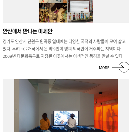
대표적인 나라는 인도네시아와 베트남, 태국, 말레이시아 등이다. 실제 이들
미술은 경매와 비엔날레, 미술관과 갤러리 등에서 고른 주목을 받고 있으며
미술 전문가 및 컬렉터들의 관심을 사로잡고 있다. 실제 이들 미술은 경매와
비엔날레, 미술관과 갤러리 등에서 고른 주목을 받고 있으며 미술 전문가 및
안산에서 만나는 아세안
컬렉터들의 관심을 사로잡고 있다. 열기만 놓고 보자면 그야말로 차세대
경기도 안산시 단원구 원곡동 일대에는 다양한 국적의 사람들이 모여 살고
예술의 진원지라 해도 과언이 아니다.
있다. 무려 107개국에서 온 약 9만여 명의 외국인이 거주하는 지역이다.
2009년 다문화특구로 지정된 이곳에서는 이색적인 풍경을 만날 수 있다.
가장 먼저 외국인주민센터 외벽에 58개국의 국기를 붙여 만든 사람 형태의
MORE
장식물이 눈길을 끈다. 그 옆으로 세계 각국이 위치한 방향과 거리를 표시한
표지판도 자리한다. 또한 거리의 은행과 식당 등의 간판에 한글뿐 아니라
수많은 외국어가 함께 쓰여 있는 모습도 색다르다. 여기저기에서 베트남,
캄보디아, 인도네시아어를 쉽게 찾아볼 수 있다. 다양한 문화가 숨 쉬는
지역답게 다양한 문화가 공존하는 모습이다. 문화를 이야기할 때 음식을
빼놓을 수 없다. 다문화거리 시장에는 각 나라를 대표하는 형형색색의
음식이 가득하고, 주말이 되면 수많은 사람들이 고향의 음식 냄새를 따라
이곳을 찾는다. 세계 각국의 식재료를 판매하는 상점도 색다른 재미를
선사한다. 해외 각지에서 공수해온 열대과일은 색다른 향기와 빛깔을