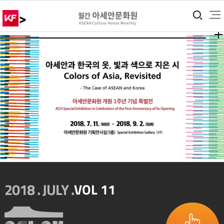
>
통합
더보
더보
2018 . JULY .
VOL 11