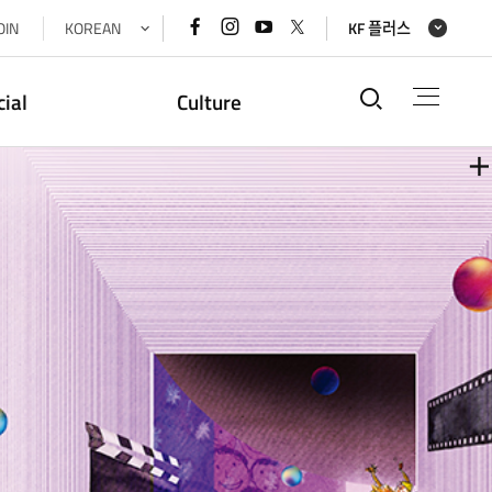
페이스북
인스타그램
유튜브
x(트위터)
OIN
KOREAN
KF 플러스
바로가기
바로가기
바로가기
바로가기
통합검색
cial
Culture
더
더