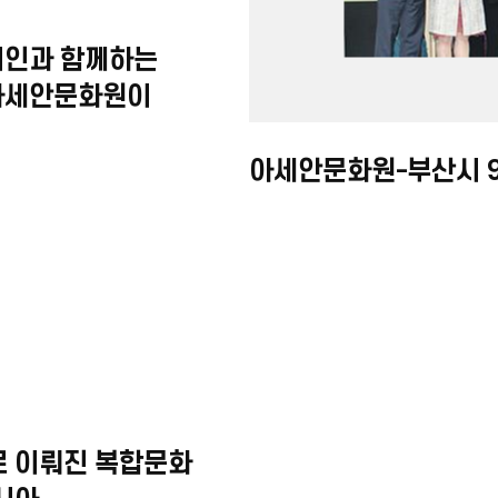
계인과 함께하는
아세안문화원이
세안 특별존
로 이뤄진 복합문화