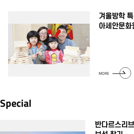
겨울방학 특
아세안문화
있는 4주 4
컬쳐캠프’
MORE
Special
반다르스리브