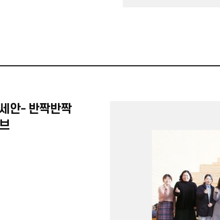
세안- 반짝반짝
큐브