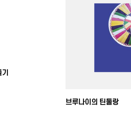
들기
브루나이의 틴둘랑