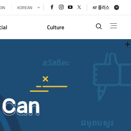
페이스북
인스타그램
유튜브
x(트위터)
OIN
KOREAN
KF 플러스
바로가기
바로가기
바로가기
바로가기
통합검색
cial
Culture
더
더