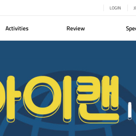
LOGIN
J
Activities
Review
Spe