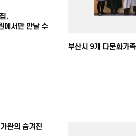
집,
원에서만 만날 수
색 ‘아세안
부산시 9개 다문화가
가완의 숨겨진