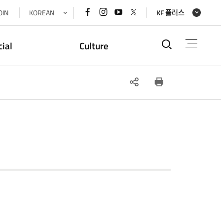
페이스북
인스타그램
유튜브
x(트위터)
OIN
KOREAN
KF 플러스
바로가기
바로가기
바로가기
바로가기
통합검색
cial
Culture
SNS
인쇄
공유