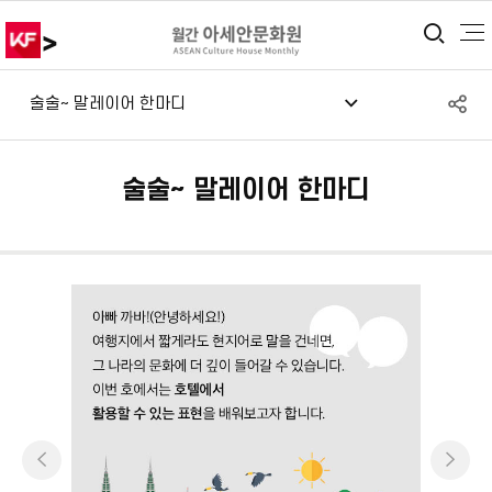
>
통합
S
술술~ 말레이어 한마디
공
술술~ 말레이어 한마디
이전
다음