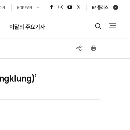
페이스북
인스타그램
유튜브
x(트위터)
OIN
KOREAN
KF 플러스
바로가기
바로가기
바로가기
바로가기
통합검색
이달의 주요기사
SNS
인쇄
공유
klung)’