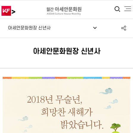
>
통합
S
아세안문화원장 신년사
공
아세안문화원장 신년사