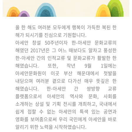
올 한 해도 여러분 모두에게 행복이 가득한 복된 한
해가 되시기를 진심으로 기원합니다
.
아세안 창설
50
주년이자 한
-
아세안 문화교류의
해였던
2017
년은 그 어느 때보다도 알차고 풍성한
한
-
아세안 간의 인적교류 및 문화교류가 활발한 한
해였습니다
.
또한
,
작년
9
월
1
일에는
아세안문화원이 이곳 부산 해운대에서 첫발을
내딛으며 여러분 곁으로 다가선 매우 뜻깊은 한
해였습니다
.
한
-
아세안 간 쌍방향 교류
플랫폼으로서 아세안의 역사와 문화
,
사회를
소개하는
상설 및 기획 전시를 개최하고
,
국내에서
쉽게 접할 수 없는 아세안의 특색 있는 공연과
영화를 보여줌으로써 우리 국민에게 아세안을 바로
알리기 위한 노력을 시작하였습니다
.