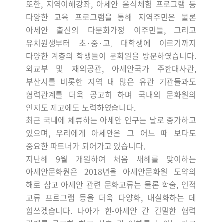
또한
,
지역이해강좌
,
아세안 음식체험 프로그램 등
다양한 교육 프로그램을 통해 지역주민은 물론
아세안 출신의 다문화가정 이주민들
,
그리고
유치원생부터 초
·
중
·
고
,
대학생에 이르기까지
다양한 계층의 학생들이 문화원을 방문하였습니다
.
외교부 및 재외공관
,
아세안국가 주한대사관
,
부산시를 비롯한 지역 내 많은 유관 기관들과도
협력관계를 더욱 공고히 하며 국내외 문화원의
인지도 제고에도 노력하였습니다
.
최근 국내에 체류하는 아세안 인구는 날로 증가하고
있으며
,
우리에게 아세안은 그 어느 때 보다도
중요한 파트너가 되어가고 있습니다
.
지난해
9
월 개원하여 처음 새해를 맞이하는
아세안문화원은
2018
년을 아세안문화원 도약의
해로 삼고 아세안 관련 문화교류는 물론 학술
,
인적
교류 프로그램 등을 더욱 다양화
,
내실화하는 데
힘쓰겠습니다
.
나아가 한
-
아세안 간 긴밀한 협력