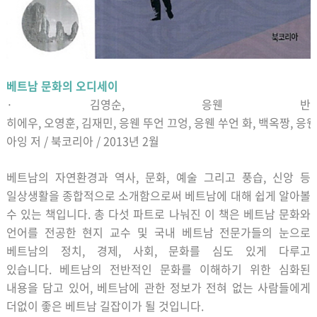
베트남 문화의 오디세이
·
김영순
,
응웬 반
히에우
,
오영훈
,
김재민
,
응웬
뚜언
끄엉
,
응웬
쑤언
화
,
백옥짱
,
응웬
아잉
저
/
북코리아
/ 2013
년
2
월
베트남의 자연환경과 역사
,
문화
,
예술 그리고 풍습
,
신앙 등
일상생활을 종합적으로 소개함으로써 베트남에 대해 쉽게 알아볼
수 있는 책입니다
.
총 다섯 파트로 나눠진 이 책은 베트남 문화와
언어를 전공한 현지 교수 및 국내 베트남 전문가들의 눈으로
베트남의 정치
,
경제
,
사회
,
문화를 심도 있게 다루고
있습니다
.
베트남의 전반적인 문화를 이해하기 위한 심화된
내용을 담고 있어
,
베트남에 관한 정보가 전혀 없는 사람들에게
더없이 좋은 베트남 길잡이가 될 것입니다
.