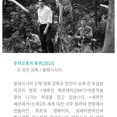
추억으로의 회귀
(2015)
·
우 밍진 감독
/
말레이시아
말레이시아 신예 영화 감독우 밍진이 오래 전 유실된
자국의 영화
<
세루안 메르데카
(1947)>
의흔적을
찾아 나가는 여정을 담고 있습니다
. <
세루안
메르데카
>
는제
2
차 세계 대전 이후 말라야 연방에서
만들어진 최초의 영화이자
,
말레이현지인과