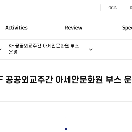
LOGIN
J
Activities
Review
Spe
KF 공공외교주간 아세안문화원 부스
운영
F 공공외교주간 아세안문화원 부스 