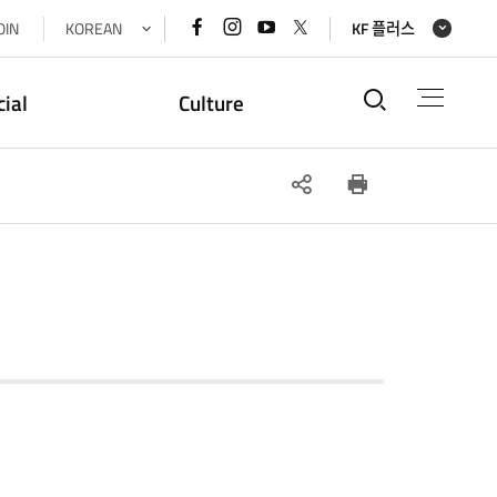
페이스북
인스타그램
유튜브
x(트위터)
OIN
KOREAN
KF 플러스
바로가기
바로가기
바로가기
바로가기
통합검색
cial
Culture
SNS
인쇄
공유