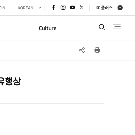
페이스북
인스타그램
유튜브
x(트위터)
OIN
KOREAN
KF 플러스
바로가기
바로가기
바로가기
바로가기
통합검색
Culture
SNS
인쇄
공유
처유행상