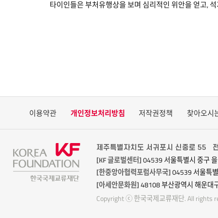
타이인들은 부처유행상을 보며 심리적인 위안을 얻고, 석
이용약관
개인정보처리방침
저작권정책
찾아오시
제주특별자치도 서귀포시 신중로 55
전
[KF 글로벌센터]
04539 서울특별시 중구 을
[한중앙아협력포럼사무국]
04539 서울특
[아세안문화원]
48108 부산광역시 해운대구
Copyright ⓒ 한국국제교류재단. All rights re