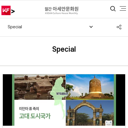
>
통합
S
Special
공
Special