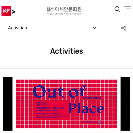
>
통합
S
Activities
공
Activities