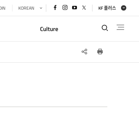
페이스북
인스타그램
유튜브
x(트위터)
OIN
KOREAN
KF 플러스
바로가기
바로가기
바로가기
바로가기
통합검색
Culture
SNS
인쇄
공유