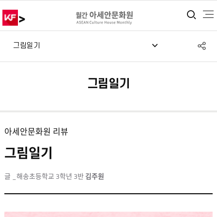
>
통합
S
그림일기
공
그림일기
아세안문화원 리뷰
그림일기
글 _해송초등학교 3학년 3반
김주원