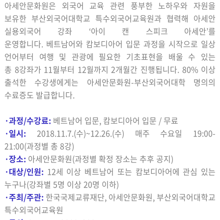
아세안문화원은 외국어 교육 관련 풍부한 노하우와 자원을
보유한 부산외국어대학교 특수외국어교육원과 협력해 아세안
실용외국어 강좌
‘
아이 캔 스피크 아세안
’
를
운영합니다
.
베트남어와 캄보디아어 입문 과정을 시작으로 일상
언어부터 여행 및 관광에 필요한 기초표현을 배울 수 있는
총
8
강좌가
11
월부터
12
월까지
2
개월간 진행됩니다
.
80%
이상
출석한 수강생에게는 아세안문화원
-
부산외국어대학 명의의
수료증도 발급합니다
.
·
과정/
수강료
:
베트남어 입문
,
캄보디아어 입문
/
무료
·
일시
:
2018.11.7.(
수
)~12.26.(
수
)
매주 수요일
19:00-
21:00(
과정별 총
8
강
)
·
장소
:
아세안문화원
(
과정별 확정 장소는 추후 공지
)
·
대상/인원
:
12
세 이상 베트남어 또는 캄보디아어에 관심 있는
누구나
(
강좌별
5
명 이상
20
명 이하
)
·
주최
/
주관
:
한국국제교류재단
,
아세안문화원
,
부산외국어대학교
특수외국어교육원