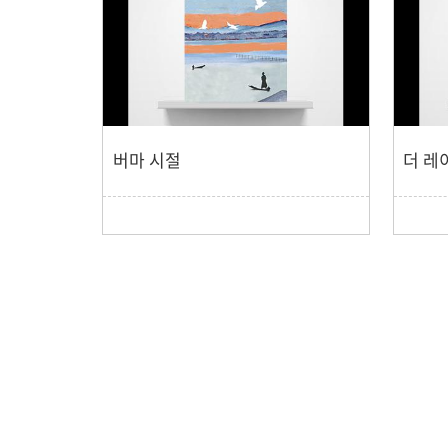
버마 시절
더 레