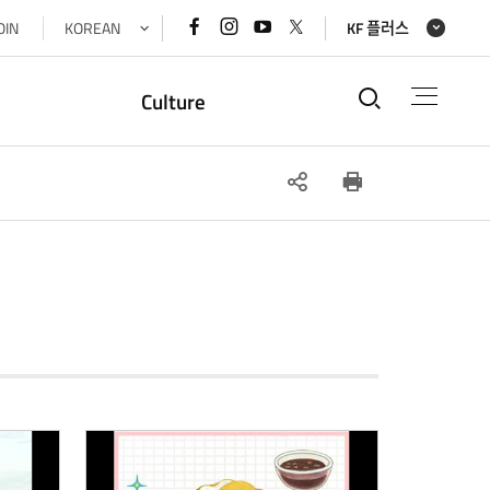
페이스북
인스타그램
유튜브
x(트위터)
OIN
KOREAN
KF 플러스
바로가기
바로가기
바로가기
바로가기
통합검색
Culture
SNS
인쇄
공유