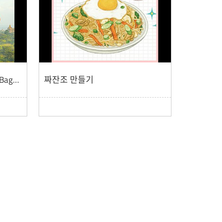
옛 불교의 찬란한 풍경, 바간(Bagan)
짜잔조 만들기