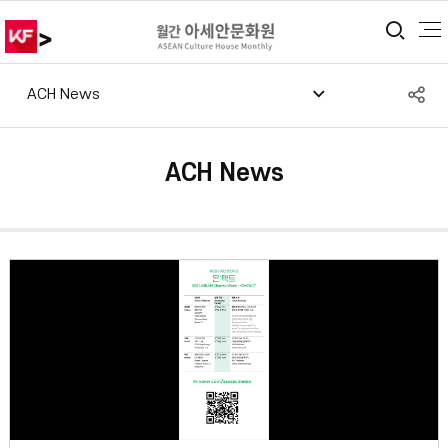
>
통합
S
ACH News
공
ACH News