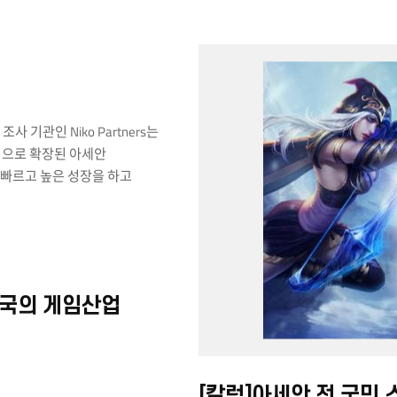
 실제 태국의 왕실 바지선은
가 있을 때 강 위에서 무리지어
 사용됩니다. 이는 쉽게 볼 수
이며, 태국에서는 왕실 바지선
도로 그 의미가 특별하다고
세안문화원의 행사와 전시에서
공예품을 찾아볼 수 있는 기회가
앞으로도 아세안문화원 소식을 잘
사 기관인 Niko Partners는
적으로 확장된 아세안
빠르고 높은 성장을 하고
고서를 발표했다. 아세안 주요
필리핀, 베트남, 태국,
르)의 게임 인구는 2억
 시장 규모는 50억 달러로 (한화
 2020년부터 2025년까지 연평균
국의 게임산업
로 전망했다. 아세안 게임시장이
한 아시아 전체 시장에
준의 작은 시장 규모이지만
하고 있어 높은 성장이