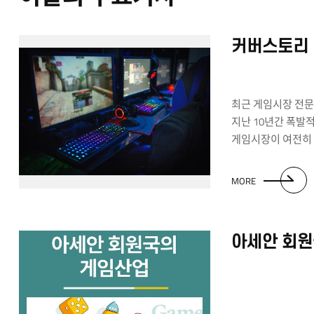
기증해주셨습니다.
국가의 중요한 행사
행렬하는 퍼레이드에
커버스토리
없는 진기한 풍경
박물관이 있을 정
합니다. 추후 아
기증받은 바지선 
곧 올 수 있으니 
최근 게임시장 전문 조
살펴봐주세요!
지난 10년간 폭발
게임시장이 여전히 
있다는 긍정적인 보
6개국(인도네시아, 
MORE
말레이시아, 싱가포
7,000만여 명이며,
7조 1,000억 원)
아세안 회원
8.6% 성장할 것으
중국과 한국을 비롯
비해서는 19% 수
여전히 빠르게 성장