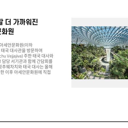
발 더 가까워진
문화원
 KF아세안문화원(이하
은 태국 대사관을 방문하여
u Vejjajiva) 주한 태국 대사와
 담당 서기관과 함께 간담회를
윗추웨차치와 태국 대사는 올해
임한 이후 아세안문화원에 직접
세안문화원과 협력할 수 있는
련하여 담당 서기관들을 통해
 교류하고 응원과 지지를
, 올해 말 ‘디지털
제로 새롭게 개편되는
간과 콘텐츠와 관련된 계획에도
한 아이디어와 피드백을
 아니라 윗추웨차치와
안문화원 측으로 태국 왕실
 공예품을 선물로