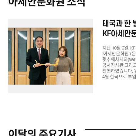
아세안문화원 소식
태국과 한 
KF아세안
지난 10월 6일,
‘아세안문화원’) 
윗추웨차치와(Witch
공사참사관 그리고
진행하였습니다. 
4월 한국으로 부
방문했습니다. 아
다양한 사업과 관
적극적으로 의견을
보내주시고 있는데요
문화체험존’을 주
아세안문화원의 공
대사관 측은 다양
주셨습니다. 뿐만
대사님께서는 아세
이달의 주요기사
바지선을 상징하는