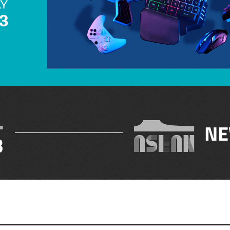
.
NE
3