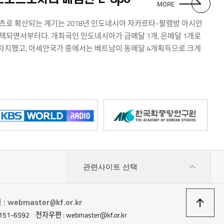
MORE
스포츠로 확산되는 계기는 2018년 인도네시아 자카르타-팔렘방 아시안
 채택되면서부터다. 개최국인 인도네시아가 금메달 1개, 은메달 1개로
 차지했고, 아세안국가 중에서는 베트남이 동메달 4개획득으로 크게
 체육 대회인 SEA Games(South East Asian Games)에서는
21년 베트남에서는 10개 종목의 E-Sports가 정식 종목으로 채택되었다.
 벌이는 경기이다 보니 E-Sports를 전 국민이 TV 중계로
워진 것이다.
관련사이트 선택
상
 webmaster@kf.or.kr
151-6592
전자우편 : webmaster@kf.or.kr