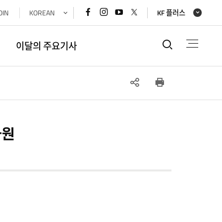
페이스북
인스타그램
유튜브
x(트위터)
OIN
KOREAN
KF 플러스
바로가기
바로가기
바로가기
바로가기
통합검색
이달의 주요기사
SNS
인쇄
공유
화원