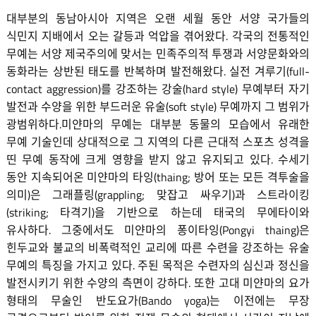
대부분의 동남아시아 지역은 오랜 세월 동안 서양 국가들의
식민지 지배에서 오는 갈등과 억압을 겪어왔다. 각국의 전통적인
무예는 서양 제국주의에 맞서는 민족주의적 투쟁과 서양문화와의
동화라는 상반된 태도를 반복하며 발전해왔다. 실전 겨루기(full-
contact aggression)를 강조하는 강술(hard style) 무예부터 자기
발전과 수양을 위한 부드러운 유술(soft style) 무예까지 그 범위가
광범위하다.미얀마의 무예는 대부분 동물의 모습에서 유래한
무예 기술인데 상대적으로 그 지역의 다른 근대적 스포츠 성격을
띤 무예 동작에 크게 영향을 받지 않고 유지되고 있다. 수세기
동안 지속되어온 미얀마의 타잉(thaing; 방어 또는 모든 격투술을
의미)은 그래플링(grappling; 맞잡고 싸우기)과 스트라이킹
(striking; 타격기)을 기반으로 하는데 태국의 무에타이와
유사하다. 그중에서도 미얀마의 퐁이타잉(Pongyi thaing)은
힌두교와 불교의 비폭력적인 교리에 따른 수련을 강조하는 유술
무예의 특징을 가지고 있다. 주된 목적은 수련자의 심신과 정신을
발전시키기 위한 수양의 측면이 강하다. 또한 고대 미얀마의 요가
형태의 무술인 반도요가(Bando yoga)는 이전에는 무장