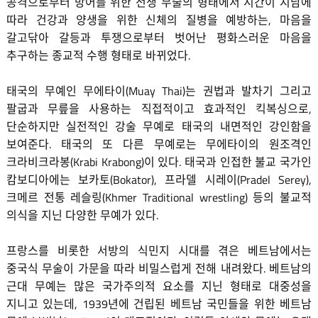
공격으로부터 방어를 위한 전쟁 무술의 형태에서 시간이 지남에
따라 건강과 양생을 위한 신체의 질병을 예방하는, 마음을
갈고닦아 갈등과 투쟁으로부터 벗어난 평화스러운 마음을
추구하는 종교적 수행 형태로 바뀌었다.
태국의 무예인 무에타이(Muay Thai)는 권법과 발차기 그리고
팔굽과 무릎을 사용하는 직접적이고 효과적인 킥복싱으로,
단순하지만 실전적인 강술 무예로 태국의 내면적인 강인함을
보여준다. 태국의 또 다른 무예로는 무에타이의 원조격인
크라비크라봉(Krabi Krabong)이 있다. 태국과 인접한 불교 국가인
캄보디아에는 보카토(Bokator), 프라델 시레이(Pradel Serey),
크메르 전통 레슬링(Khmer Traditional wrestling) 등의 불교적
의식을 지닌 다양한 무예가 있다.
프랑스를 비롯한 서방의 식민지 시대를 겪은 베트남에서는
중국식 무술이 가문을 따라 비밀스럽게 전해 내려왔다. 베트남의
근대 무예는 많은 국가주의적 요소를 지닌 형태로 대중성을
지니고 있는데, 1939년에 건립된 베트남 국민들을 위한 베트남