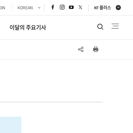
페이스북
인스타그램
유튜브
x(트위터)
OIN
KOREAN
KF 플러스
바로가기
바로가기
바로가기
바로가기
통합검색
이달의 주요기사
SNS
인쇄
공유