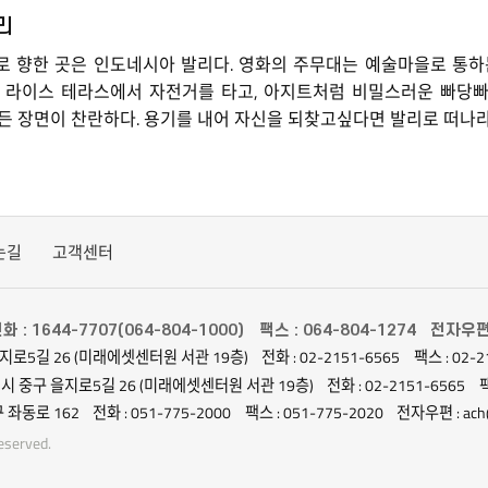
리
 향한 곳은 인도네시아 발리다. 영화의 주무대는 예술마을로 통하
라이스 테라스에서 자전거를 타고, 아지트처럼 비밀스러운 빠당빠
든 장면이 찬란하다. 용기를 내어 자신을 되찾고싶다면 발리로 떠나라
는길
고객센터
화 : 1644-7707(064-804-1000)
팩스 : 064-804-1274
전자우편 :
지로5길 26 (미래에셋센터원 서관 19층)
전화 : 02-2151-6565
팩스 : 02-2
별시 중구 을지로5길 26 (미래에셋센터원 서관 19층)
전화 : 02-2151-6565
팩
 좌동로 162
전화 : 051-775-2000
팩스 : 051-775-2020
전자우편 : ach@
served.