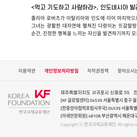
<먹고 기도하고 사랑하라>, 인도네시아 발
줄리아 로버츠가 이탈리아와 인도에 이어 마지막으로
그녀는 광활한 대자연에 펼쳐진 다랑이논 뜨갈랄랑 
순간, 진정한 행복을 느끼는 자신을 발견하기까지 모
이용약관
개인정보처리방침
저작권정책
찾아오시
제주특별자치도 서귀포시 신중로 55
전
[KF 글로벌센터]
04539 서울특별시 중구 을
[한중앙아협력포럼사무국]
04539 서울특
[아세안문화원]
48108 부산광역시 해운대구
Copyright ⓒ 한국국제교류재단. All rights re