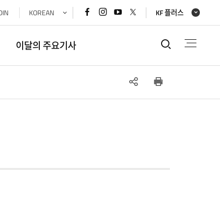
페이스북
인스타그램
유튜브
x(트위터)
OIN
KOREAN
KF 플러스
바로가기
바로가기
바로가기
바로가기
통합검색
이달의 주요기사
SNS
인쇄
공유