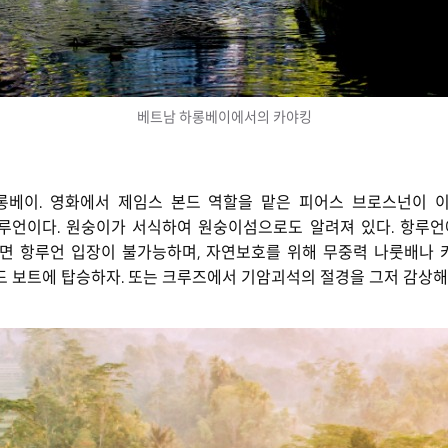
베트남 하롱베이에서의 카야킹
하롱베이. 영화에서 제임스 본드 역할을 맡은 피어스 브로스넌이 
루언이다. 원숭이가 서식하여 원숭이섬으로도 알려져 있다. 항루언
르면 항루언 입장이 불가능하며, 자연보호를 위해 무중력 나룻배나 
 보트에 탑승하자. 또는 크루즈에서 기암괴석의 절경을 그저 감상해