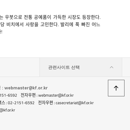
는 우붓으로 전통 공예품이 가득한 시장도 등장한다.
당 비치에서 사랑을 고민한다. 발리에 푹 빠진 어느
!
관련사이트 선택
상
 webmaster@kf.or.kr
151-6592
전자우편 : webmaster@kf.or.kr
이
스 : 02-2151-6592
전자우편 : casecretariat@kf.or.kr
kf.or.kr