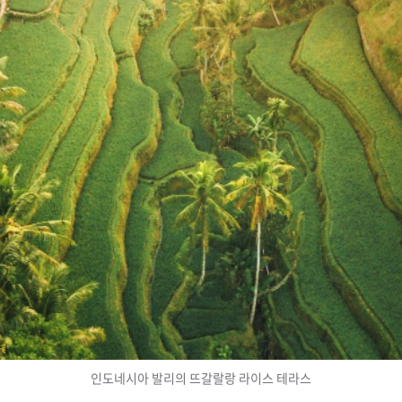
인도네시아 발리의 뜨갈랄랑 라이스 테라스